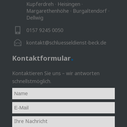
Kupferdreh · Heisingen ·
Margarethenhöhe · Burgaltendorf ·
Dellwig
0157 9245 0050
kontakt@schluesseldienst-beck.de
.
Kontaktformular
Kontaktieren Sie uns – wir antworten
schnellstmöglich.