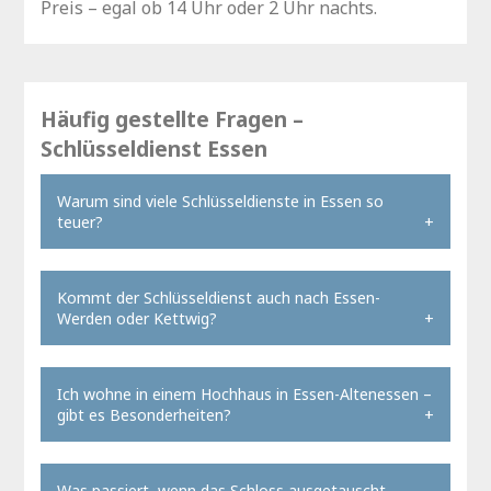
Preis – egal ob 14 Uhr oder 2 Uhr nachts.
Häufig gestellte Fragen –
Schlüsseldienst Essen
Warum sind viele Schlüsseldienste in Essen so
teuer?
Viele Anbieter in Essen sind Vermittler,
keine echten Handwerker. Sie leiten
Kommt der Schlüsseldienst auch nach Essen-
Ihren Anruf weiter und schlagen auf den
Werden oder Kettwig?
eigentlichen Preis eine Provision auf. Bei
Ja. Wir fahren alle Essener Stadtteile an –
Beck rufen Sie direkt beim Monteur an –
auch die weiter entfernten wie Werden,
Ich wohne in einem Hochhaus in Essen-Altenessen –
keine Vermittlung, kein Aufschlag.
Kettwig oder Haarzopf im Süden sowie
gibt es Besonderheiten?
Deshalb Türöffnung ab 59 €.
Karnap und Katernberg im Norden. Die
Bei Hochhäusern mit Gegensprechanlage
Anfahrtszeit kann in Randlagen etwas
und gesichertem Hauseingang
Was passiert, wenn das Schloss ausgetauscht