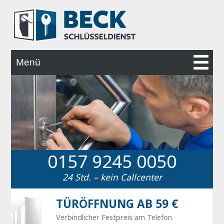
Menü
STARTSEITE
LEISTUNGEN
0157 9245 0050
ALARMANLAGEN
24 Std. – kein Callcenter
KONTAKT
TÜRÖFFNUNG AB 59 €
Verbindlicher Festpreis am Telefon