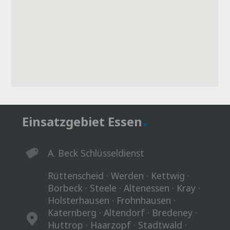
.
Einsatzgebiet Essen
A. Beck Schlüsseldienst
Rüttenscheid · Werden · Kettwig ·
Borbeck · Steele · Altenessen · Kray ·
Holsterhausen · Frohnhausen ·
Katernberg · Altendorf · Bredeney ·
Huttrop · Haarzopf · Stadtwald ·